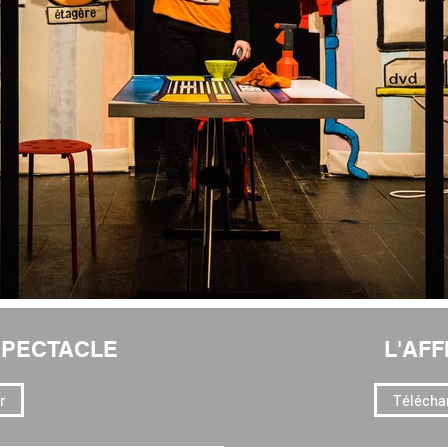
SPECTACLE
L'AFF
r
Télécha