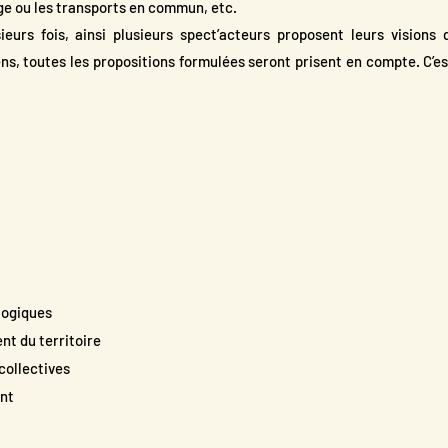
UD
age ou les transports en commun, etc.
urs fois, ainsi plusieurs spect’acteurs proposent leurs visions 
ens, toutes les propositions formulées seront prisent en compte. C’es
ANT !
ogiques
 du territoire
collectives
nt