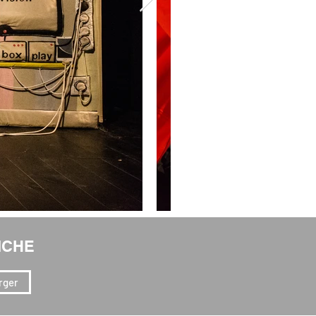
ICHE
rger