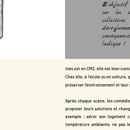
L'
objectif
sur les a
collective
dérèglem
conséquen
ludique !
I
nès est en CM2, elle est bien cont
Chez elle, à l’école ou en voiture
préserver l’environnement et leur 
Après chaque scène, les comédie
proposer leurs solutions et change
exemple : aérer son logement ch
température ambiante, ne pas la