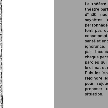
Le théâtre
théâtre part
d'1h30, no
saynètes
personnage
font pas du
consommati
santé et enc
ignorance,
par incon
chaque pers
paroles qui
le climat e
Puis les "sp
rejoindre l
pour rejou
proposer 
situation.