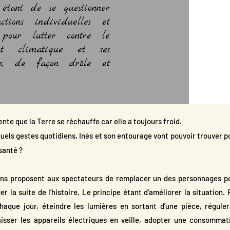
 étant de se questionner
ctions individuelles et
s pour lutter contre le
ent climatique et ses
ces, de façon drôle et
ente que la Terre se réchauffe car elle a toujours froid.
, quels gestes quotidiens, Inès et son entourage vont pouvoir trouver p
santé ?
ns proposent aux spectateurs de remplacer un des personnages p
r la suite de l’histoire. Le principe étant d’améliorer la situation. 
aque jour, éteindre les lumières en sortant d’une pièce, réguler
isser les appareils électriques en veille, adopter une consommat