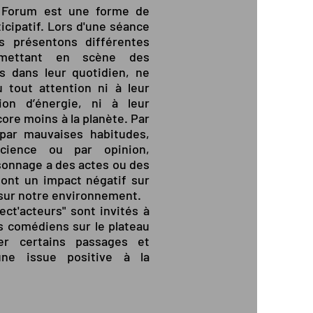
 Forum est une forme de
icipatif. Lors d'une séance
us présentons différentes
 mettant en scène des
s dans leur quotidien,
ne
 tout attention ni à leur
on d’énergie, ni à leur
ore moins à la planète. Par
 par mauvaises habitudes,
science ou par opinion,
onnage a des actes ou des
 ont un impact négatif sur
t sur notre environnement.
ect'acteurs" sont invités à
es comédiens sur le plateau
er certains passages et
une issue positive à la